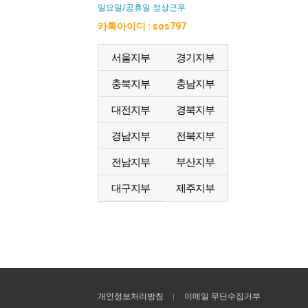
일요일/공휴일 정상근무
카톡아이디 : sos797
서울지부
경기지부
충북지부
충남지부
대전지부
경북지부
경남지부
전북지부
전남지부
부산지부
대구지부
제주지부
개인정보처리방침
이메일 무단수집거부