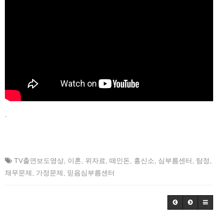
.
TV출연보도영상
,
이혼
,
위자료
,
떼인돈
,
흥신소
,
심부름센터
,
탐정
,
채무문제
,
가정문제
,
믿음심부름센터