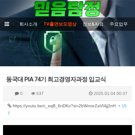
회사소개
TV출연보도영상
정보&자료
주요업무
동국대 PIA 74기 최고경영자과정 입교식
0
537
2025.01.04 00:37
https://youtu.be/c_eqB_6nDKo?si=2bWmsrZaVI4jj2nH
+ 15
7