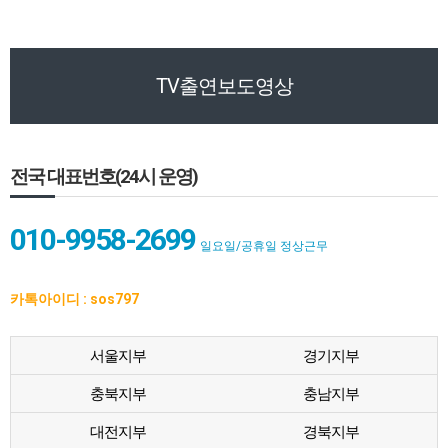
TV출연보도영상
전국 대표번호(24시 운영)
010-9958-2699
일요일/공휴일 정상근무
카톡아이디 : sos797
서울지부
경기지부
충북지부
충남지부
대전지부
경북지부