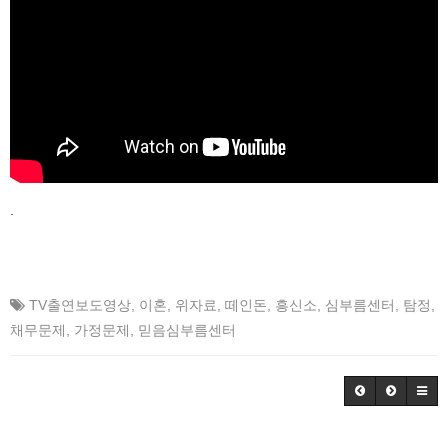
.
TV출연보도영상
,
이혼
,
위자료
,
떼인돈
,
흥신소
,
심부름센터
,
탐정
,
채무문제
,
가정문제
,
믿음심부름센터