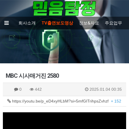
회사소개
TV출연보도영상
정보&자료
주요업무
MBC 시사매거진 2580
0
442
2025.01.04 00:35
https://youtu.be/p_eD4xyHLbM?si=5mfGITrihpsZvhzf
+ 152