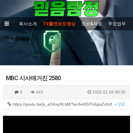
회사소개
TV출연보도영상
정보&자료
주요업무
MBC 시사매거진 2580
0
443
2025.01.04 00:35
https://youtu.be/p_eD4xyHLbM?si=5mfGITrihpsZvhzf
+ 152