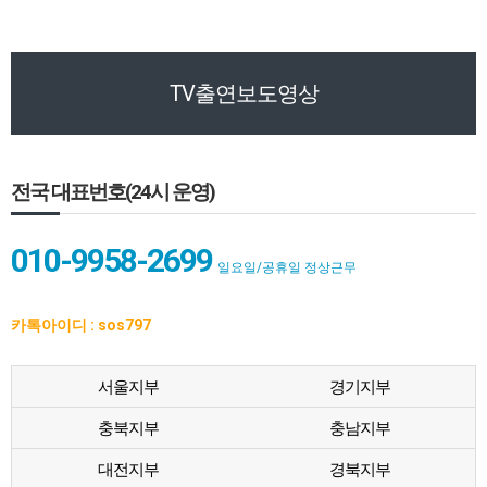
TV출연보도영상
전국 대표번호(24시 운영)
010-9958-2699
일요일/공휴일 정상근무
카톡아이디 : sos797
서울지부
경기지부
충북지부
충남지부
대전지부
경북지부