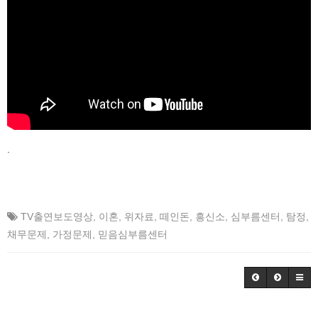
.
TV출연보도영상
,
이혼
,
위자료
,
떼인돈
,
흥신소
,
심부름센터
,
탐정
,
채무문제
,
가정문제
,
믿음심부름센터