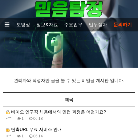
TV출연보도영상
정보&자료
주요업무
업무절차
문의하기
관리자와 작성자만 글을 볼 수 있는 비밀글 게시판 입니다.
제목
바이오 연구직 채용에서의 면접 과정은 어떤가요?
<**
1
06.18
단축URL 무료 서비스 안내
<**
1
06.14