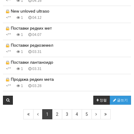
<**
1
04.16
New unloved ultraso
<**
1
04.12
Поставки редких мет
<**
1
04.07
Поставки редкоземел
<**
1
03.31
Поставки лантаноидо
<**
1
03.31
Продажа редких мета
<**
1
03.28
정렬
글쓰기
1
2
3
4
5