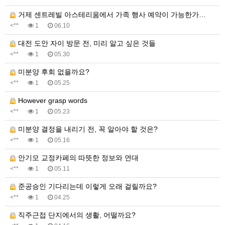
거제 센트레빌 아스테리움에서 가족 행사 예약이 가능한가…
<**
1
06.10
대전 도안 자이 방문 전, 미리 알고 싶은 것들
<**
1
05.30
미분양 후회 없을까요?
<**
1
05.25
However grasp words
<**
1
05.23
미분양 결정을 내리기 전, 꼭 알아야 할 것은?
<**
1
05.16
안기모 교정카페의 따뜻한 정보와 연대
<**
1
05.11
준공승인 기다리는데 이렇게 오래 걸릴까요?
<**
1
04.25
직주근접 단지에서의 생활, 어떨까요?