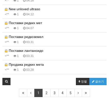
<**
1
04.16
New unloved ultraso
<**
1
04.12
Поставки редких мет
<**
1
04.07
Поставки редкоземел
<**
1
03.31
Поставки лантаноидо
<**
1
03.31
Продажа редких мета
<**
1
03.28
정렬
글쓰기
1
2
3
4
5