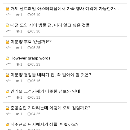
거제 센트레빌 아스테리움에서 가족 행사 예약이 가능한가…
<**
1
06.10
대전 도안 자이 방문 전, 미리 알고 싶은 것들
<**
1
05.30
미분양 후회 없을까요?
<**
1
05.25
However grasp words
<**
1
05.23
미분양 결정을 내리기 전, 꼭 알아야 할 것은?
<**
1
05.16
안기모 교정카페의 따뜻한 정보와 연대
<**
1
05.11
준공승인 기다리는데 이렇게 오래 걸릴까요?
<**
1
04.25
직주근접 단지에서의 생활, 어떨까요?