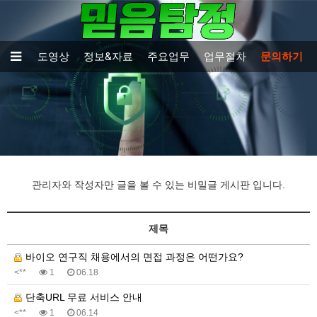
TV출연보도영상
정보&자료
주요업무
업무절차
문의하기
관리자와 작성자만 글을 볼 수 있는 비밀글 게시판 입니다.
제목
바이오 연구직 채용에서의 면접 과정은 어떤가요?
<**
1
06.18
단축URL 무료 서비스 안내
<**
1
06.14